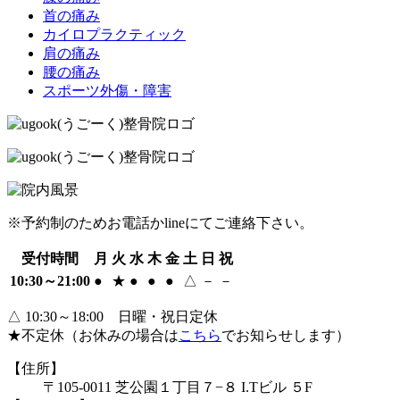
首の痛み
カイロプラクティック
肩の痛み
腰の痛み
スポーツ外傷・障害
※予約制のためお電話かlineにてご連絡下さい。
受付時間
月
火
水
木
金
土
日
祝
10:30～21:00
●
★
●
●
●
△
－
－
△ 10:30～18:00 日曜・祝日定休
★不定休（お休みの場合は
こちら
でお知らせします）
【住所】
〒105-0011 芝公園１丁目７−８ I.Tビル ５F