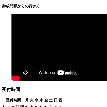
御成門駅からの行き方
受付時間
受付時間
月
火
水
木
金
土
日
祝
10:30～21:00
●
★
●
●
●
△
－
－